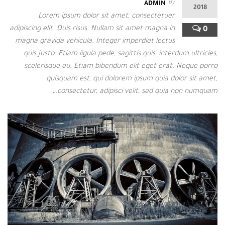
By
ADMIN
2018
Lorem ipsum dolor sit amet, consectetuer
adipiscing elit. Duis risus. Nullam sit amet magna in
0
magna gravida vehicula. Integer imperdiet lectus
quis justo. Etiam ligula pede, sagittis quis, interdum ultricies,
scelerisque eu. Etiam bibendum elit eget erat. Neque porro
quisquam est, qui dolorem ipsum quia dolor sit amet,
consectetur, adipisci velit, sed quia non numquam…