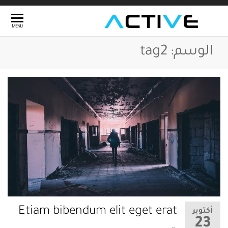
Ski
t
منصة
تطوير
MENU
th
الأعمال
أكتيف
conten
الوسم:
tag2
Etiam bibendum elit eget erat
أكتوبر
23