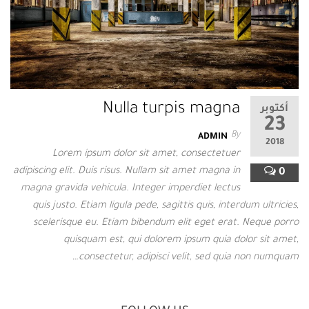
Nulla turpis magna
أكتوبر
23
By
ADMIN
2018
Lorem ipsum dolor sit amet, consectetuer
adipiscing elit. Duis risus. Nullam sit amet magna in
0
magna gravida vehicula. Integer imperdiet lectus
quis justo. Etiam ligula pede, sagittis quis, interdum ultricies,
scelerisque eu. Etiam bibendum elit eget erat. Neque porro
quisquam est, qui dolorem ipsum quia dolor sit amet,
consectetur, adipisci velit, sed quia non numquam…