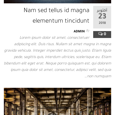
Nam sed tellus id magna
أكتوبر
23
elementum tincidunt
2018
By
ADMIN
0
Lorem ipsum dolor sit amet, consectetuer
adipiscing elit. Duis risus. Nullam sit amet magna in magna
gravida vehicula. Integer imperdiet lectus quis justo. Etiam ligula
pede, sagittis quis, interdum ultricies, scelerisque eu. Etiam
bibendum elit eget erat. Neque porro quisquam est, qui dolorem
ipsum quia dolor sit amet, consectetur, adipisci velit, sed quia
non numquam…