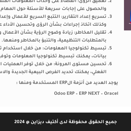
تعميق الرؤى:
القضاء على وحدات المعلومات المنف
والحصول على إجابات سريعة للأسئلة حول المهام ا
تسريع إعداد التقارير:
التتبع السريع للأعمال وإعداد
وكذلك اتخاذ إجراءات بشأن الرؤى وتحسين الأداء عل
تقليل المخاطر:
زيادة وضوح الرؤية بشأن الأعمال و
بالمتطلبات التنظيمية، والتنبؤ بالمخاطر ومنعها.
تبسيط تكنولوجيا المعلومات:
بيانات، يمكنك تبسيط تكنولوجيا المعلومات وتوف
تحسين مستوى المرونة:
من خلال توفر العمليات ا
الفعلي، يمكنك تحديد الفرص البيعية الجديدة والا
يوجد العديد من أنزمة الERP المستخدمة ومنها :
Odoo ERP – ERP NEXT – Oracel
جميع الحقوق محفوظة لدى أكتيف ديزاين @ 2024